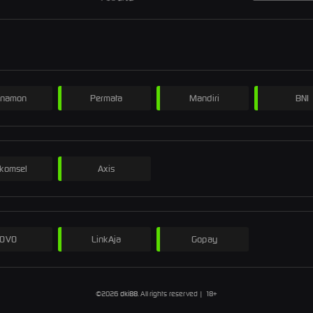
anamon
Permata
Mandiri
BNI
lkomsel
Axis
OVO
LinkAja
Gopay
©2026
dki88
. All rights reserved | 18+