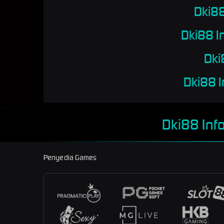
Dki88
Dki88 I
Dki
Dki88 I
Dki88 Inf
Penyedia Games