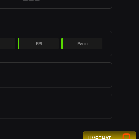
BRI
Panin
LIVECHAT